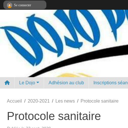
Panneau de gestion des cookies
Se connecter
Le Dojo
Adhésion au club
Inscriptions séa
Accueil
2020-2021
Les news
Protocole sanitaire
Protocole sanitaire