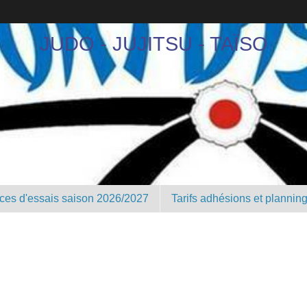
JUDO - JUJITSU - TAÏSO
nces d'essais saison 2026/2027
Tarifs adhésions et plannin