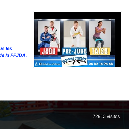
us les
de la FFJDA.
72913
visites