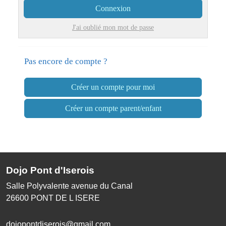
Connexion
J'ai oublié mon mot de passe
Pas encore de compte ?
Créer un compte pour moi
Créer un compte parent/enfant
Dojo Pont d'Iserois
Salle Polyvalente avenue du Canal
26600
PONT DE L ISERE
dojopontdiserois@gmail.com