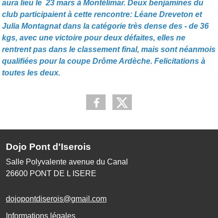
aura lieu le 23 mars à Montélimar. Deux benjamines du
club participaient à cette rencontre: Léane Dreveton et
Julia Montagnat dans la catégorie très dense des - de 36
kgs, avec une victoire pour deux défaites, elles ne
rentrent pas dans le classement final, mais sont néanmois
qualifiées pour la coupe Drôme Ardèche. Felicitations à
toutes les deux.
Dojo Pont d'Iserois
Salle Polyvalente avenue du Canal
26600
PONT DE L ISERE
dojopontdiserois@gmail.com
Informations légales