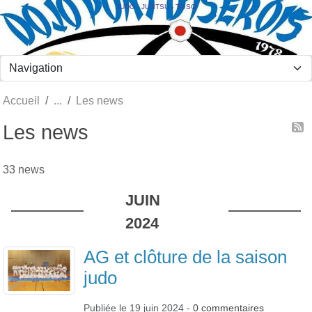
Panneau de gestion des cookies
JUDO - JUJITSU - TAÏSO
Accueil
Les news
Les news
33 news
JUIN
2024
AG et clôture de la saison
judo
Publiée le
19 juin 2024
-
0
commentaires