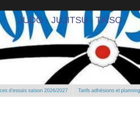
JUDO - JUJITSU - TAÏSO
nces d'essais saison 2026/2027
Tarifs adhésions et plannin