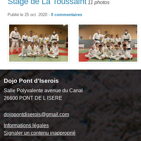
Stage de La Toussaint
11 photos
Publié le
25 oct. 2020
-
0
commentaires
Dojo Pont d'Iserois
Salle Polyvalente avenue du Canal
26600
PONT DE L ISERE
dojopontdiserois@gmail.com
Informations légales
Signaler un contenu inapproprié