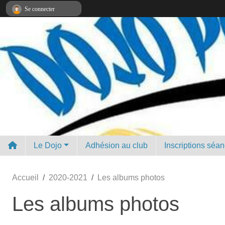
Panneau de gestion des cookies
Se connecter
Le Dojo
Adhésion au club
Inscriptions séa
Accueil
2020-2021
Les albums photos
Les albums photos