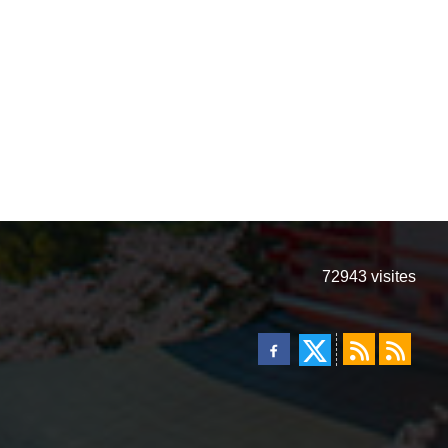
72943
visites