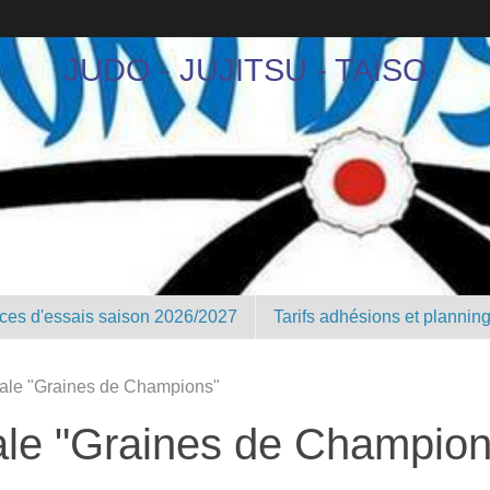
JUDO - JUJITSU - TAÏSO
nces d'essais saison 2026/2027
Tarifs adhésions et plannin
ale "Graines de Champions"
ale "Graines de Champion