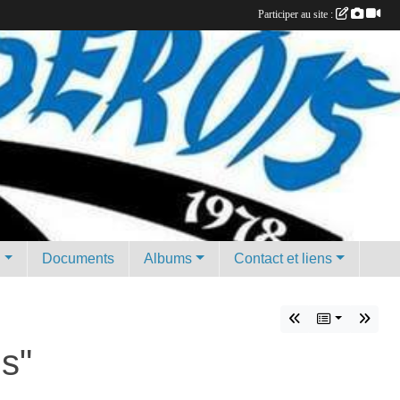
Participer au site :
g
Documents
Albums
Contact et liens
s"