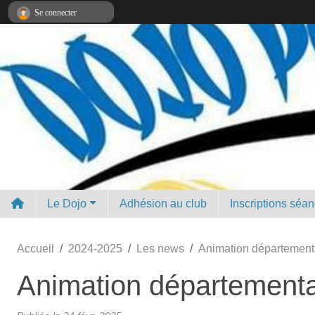
Panneau de gestion des cookies
Se connecter
Le Dojo
Adhésion au club
Inscriptions séa
Accueil
2024-2025
Les news
Animation département
Animation département