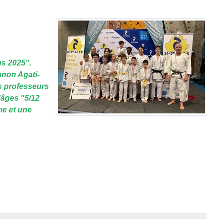
ns 2025".
anon Agati-
s professeurs
'âges "5/12
me et une