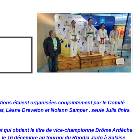
tions étaient organisées conjointement par le Comité
t, Léane Dreveton et Nolann Samper , seule Julia finira
t qui obtient le titre de vice-championne Drôme Ardèche
s, le 16 décembre au tournoi du Rhodia Judo à Salaise