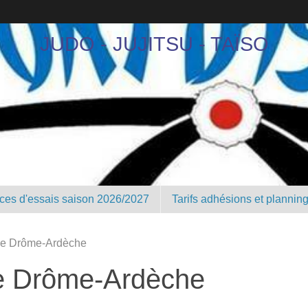
JUDO - JUJITSU - TAÏSO
nces d'essais saison 2026/2027
Tarifs adhésions et plannin
ne Drôme-Ardèche
e Drôme-Ardèche