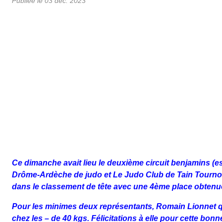
Publiée le
03 déc. 2023
Ce dimanche avait lieu le deuxième circuit benjamins (e
Drôme-Ardèche de judo et Le Judo Club de Tain Tourn
dans le classement de tête avec une 4ème place obtenue
Pour les minimes deux représentants, Romain Lionnet qu
chez les – de 40 kgs. Félicitations à elle pour cette b