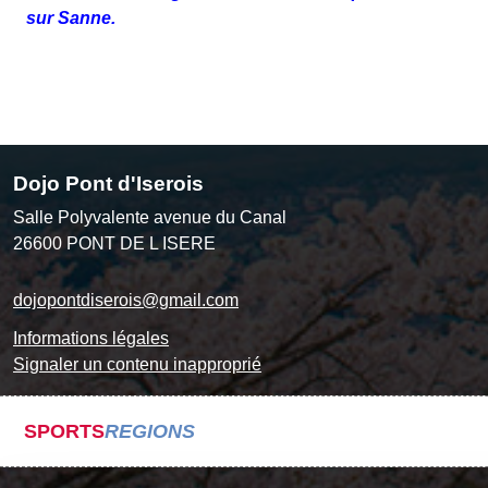
sur Sanne.
Dojo Pont d'Iserois
Salle Polyvalente avenue du Canal
26600
PONT DE L ISERE
dojopontdiserois@gmail.com
Informations légales
Signaler un contenu inapproprié
SPORTS
REGIONS