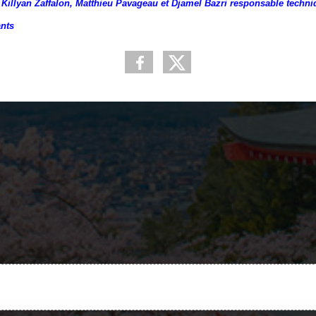
, Killyan Zaffalon, Matthieu Pavageau et Djamel Bazri responsable techn
ants