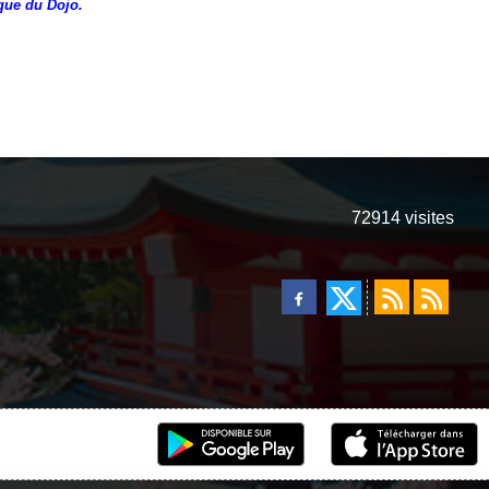
ique du Dojo.
72914
visites