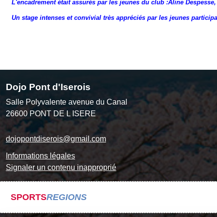
L'encadrement était assurés par les jeunes du club :Aline Despesse
Un stage intenses et convivial très appréciés par les jeunes particip
Dojo Pont d'Iserois
Salle Polyvalente avenue du Canal
26600
PONT DE L ISERE
dojopontdiserois@gmail.com
Informations légales
Signaler un contenu inapproprié
SPORTS
REGIONS