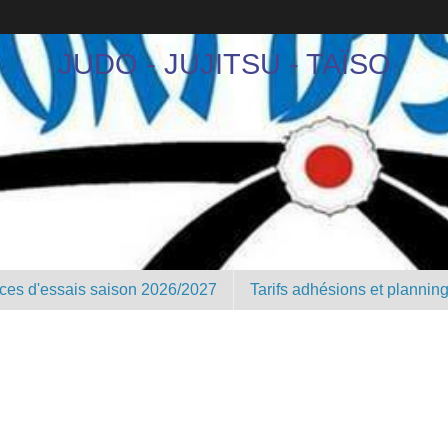
JUDO - JUJITSU - TAÏSO
nces d'essais saison 2026/2027
Tarifs adhésions et plannin