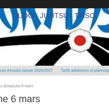
JUDO - JUJITSU - TAÏSO
nces d'essais saison 2026/2027
Tarifs adhésions et plannin
 du dimanche 6 mars
he 6 mars