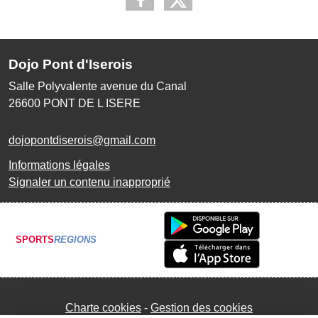
Dojo Pont d'Iserois
Salle Polyvalente avenue du Canal
26600
PONT DE L ISERE
dojopontdiserois@gmail.com
Informations légales
Signaler un contenu inapproprié
SPORTS
REGIONS
Charte cookies
Gestion des cookies