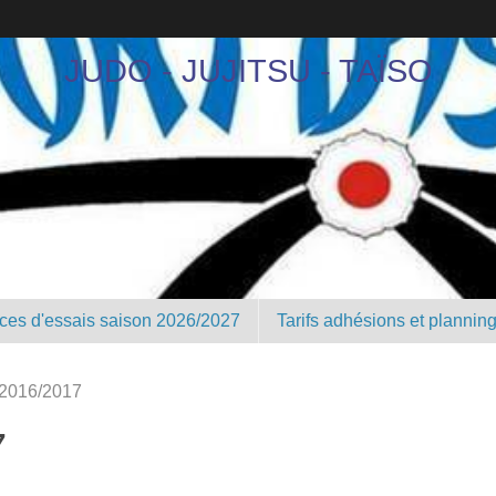
JUDO - JUJITSU - TAÏSO
nces d'essais saison 2026/2027
Tarifs adhésions et plannin
 2016/2017
7