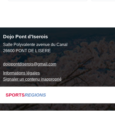
Dojo Pont d'Iserois
Salle Polyvalente avenue du Canal
26600
PONT DE L ISERE
dojopontdiserois@gmail.com
Informations légales
Signaler un contenu inapproprié
SPORTS
REGIONS