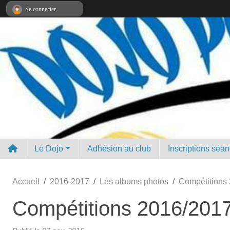
Panneau de gestion des cookies
Se connecter
Le Dojo
Adhésion au club
Inscriptions séa
Accueil
2016-2017
Les albums photos
Compétitions
Compétitions 2016/201