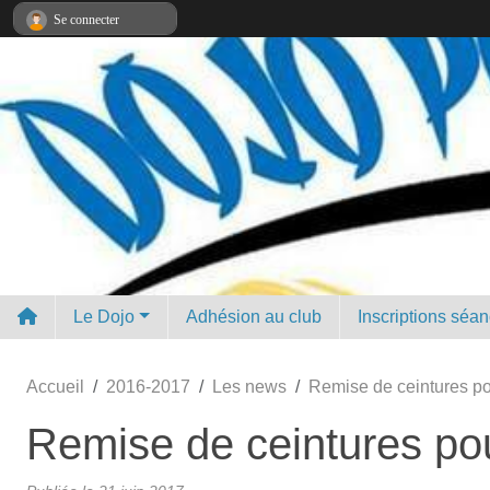
Panneau de gestion des cookies
Se connecter
Le Dojo
Adhésion au club
Inscriptions séa
Accueil
2016-2017
Les news
Remise de ceintures po
Remise de ceintures pou