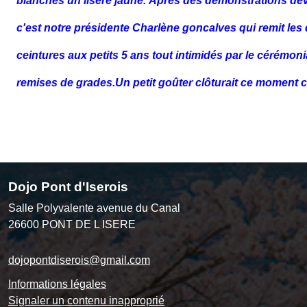
blanches un liseré jaune.
Après des démonstrations deva
c'est notre présidente Charlène goncalves
qui remit les
ceintures aux petits 5 ans tout intimidés par le cérémon
remises
de grades.
Un petit goûter clôturait ce moment c
Dojo Pont d'Iserois
Salle Polyvalente avenue du Canal
26600
PONT DE L ISERE
dojopontdiserois@gmail.com
Informations légales
Signaler un contenu inapproprié