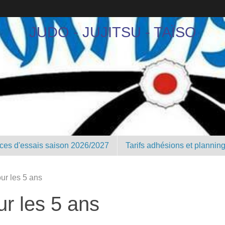
JUDO - JUJITSU - TAÏSO
nces d'essais saison 2026/2027
Tarifs adhésions et plannin
ur les 5 ans
r les 5 ans