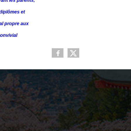
nt les parents,
 diplômes et
ial propre
aux
onvivial