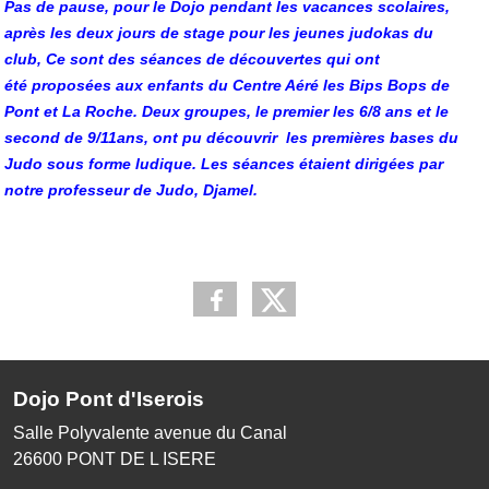
Pas de pause, pour le Dojo pendant les vacances scolaires,
après les deux jours de stage pour les jeunes judokas du
club,
Ce sont des séances de découvertes qui ont
été proposées aux enfants du Centre Aéré les Bips Bops de
Pont et La Roche.
Deux groupes, le premier les 6/8 ans et le
second de 9/11ans, ont pu découvrir les premières bases du
Judo sous forme ludique.
Les séances étaient dirigées par
notre professeur de Judo, Djamel.
Dojo Pont d'Iserois
Salle Polyvalente avenue du Canal
26600
PONT DE L ISERE