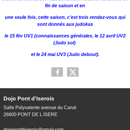
fin de saison et en
une seule fois,
cette saison, c'est trois rendez-vous qui
sont donnés aux judokas
le 15 fév UV1 (connaissances générales, le 12 avril UV2
(Judo sol)
et le 24 mai
UV3 (Judo debout).
Dojo Pont d'Iserois
Salle Polyvalente avenue du Canal
26600
PONT DE L ISERE
dojopontdiserois@gmail.com