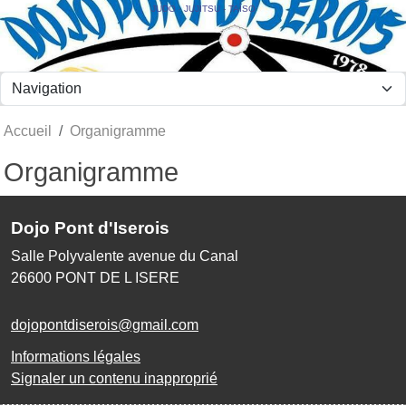
Panneau de gestion des cookies
JUDO - JUJITSU - TAÏSO
Accueil
Organigramme
Organigramme
Dojo Pont d'Iserois
Salle Polyvalente avenue du Canal
26600
PONT DE L ISERE
dojopontdiserois@gmail.com
Informations légales
Signaler un contenu inapproprié